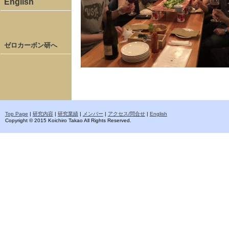
English
ゼロカーボン研へ
Top Page
|
研究内容
|
研究業績
|
メンバー
|
アクセス/問合せ
|
English
Copyright © 2015 Koichiro Takao All Rights Reserved.