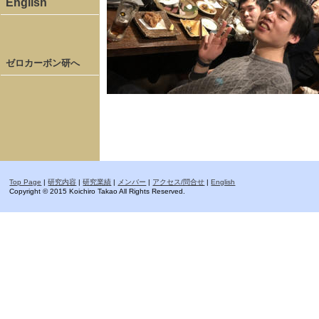
English
ゼロカーボン研へ
Top Page
|
研究内容
|
研究業績
|
メンバー
|
アクセス/問合せ
|
English
Copyright © 2015 Koichiro Takao All Rights Reserved.