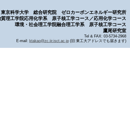
東京科学大学 総合研究院 ゼロカーボンエネルギー研究所
物質理工学院応用化学系 原子核工学コース／応用化学コース
環境・社会理工学院融合理工学系 原子核工学コース
鷹尾研究室
Tel & FAX: 03-5734-2968
E-mail:
ktakao@zc.iir.isct.ac.jp
(旧:東工大アドレスでも届きます)