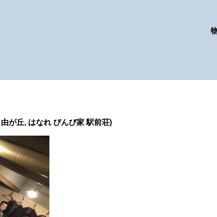
自由が丘, はなれ びんび家 駅前荘)