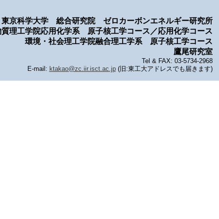
東京科学大学 総合研究院 ゼロカーボンエネルギー研究所
物質理工学院応用化学系 原子核工学コース／応用化学コース
環境・社会理工学院融合理工学系 原子核工学コース
鷹尾研究室
Tel & FAX: 03-5734-2968
E-mail:
ktakao@zc.iir.isct.ac.jp
(旧:東工大アドレスでも届きます)