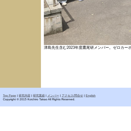
津島先生含む2023年度鷹尾研メンバー。ゼロカー
Top Page
|
研究内容
|
研究業績
|
メンバー
|
アクセス/問合せ
|
English
Copyright © 2015 Koichiro Takao All Rights Reserved.