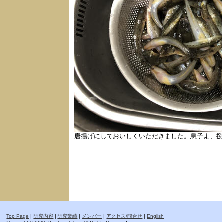
唐揚げにしておいしくいただきました。息子よ、
Top Page
|
研究内容
|
研究業績
|
メンバー
|
アクセス/問合せ
|
English