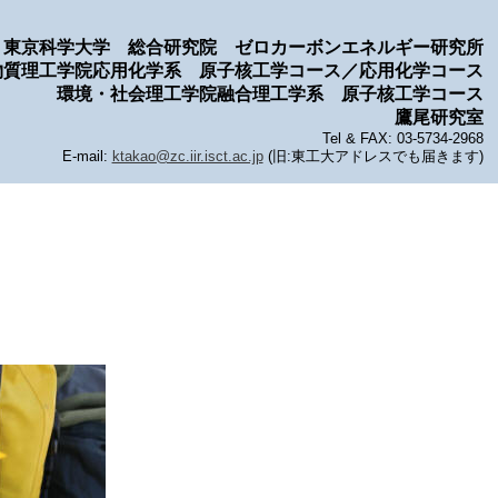
東京科学大学 総合研究院 ゼロカーボンエネルギー研究所
物質理工学院応用化学系 原子核工学コース／応用化学コース
環境・社会理工学院融合理工学系 原子核工学コース
鷹尾研究室
Tel & FAX: 03-5734-2968
E-mail:
ktakao@zc.iir.isct.ac.jp
(旧:東工大アドレスでも届きます)