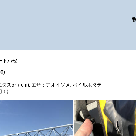
ボートハゼ
0)
エダス5~7 cm), エサ：アオイソメ, ボイルホタテ
初！)