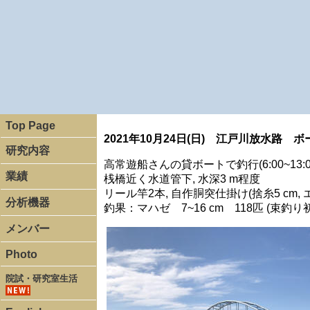
Top Page
2021年10月24日(日) 江戸川放水路 
研究内容
高常遊船さんの貸ボートで釣行(6:00~13:0
業績
桟橋近く水道管下, 水深3 m程度
リール竿2本, 自作胴突仕掛け(捨糸5 cm, 
分析機器
釣果：マハゼ 7~16 cm 118匹 (束釣り
メンバー
Photo
院試・研究室生活