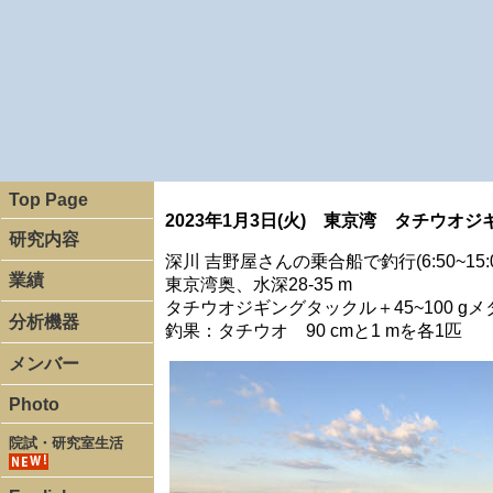
Top Page
2023年1月3日(火) 東京湾 タチウオジ
研究内容
深川 吉野屋さんの乗合船で釣行(6:50~15:0
業績
東京湾奥、水深28-35 m
タチウオジギングタックル＋45~100 g
分析機器
釣果：タチウオ 90 cmと1 mを各1匹
メンバー
Photo
院試・研究室生活