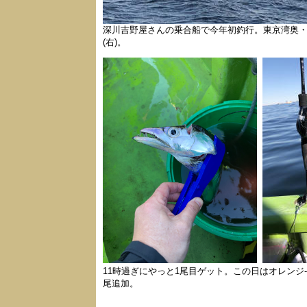
深川吉野屋さんの乗合船で今年初釣行。東京湾奥・
(右)。
11時過ぎにやっと1尾目ゲット。この日はオレンジ
尾追加。