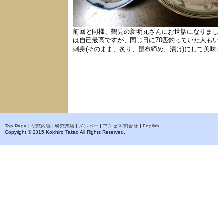
前回と同様、鶴見の新明丸さんにお世話になりまし
は自己最高ですが、同じ日に70匹釣っていた人も
刺身(そのまま、炙り、昆布締め、漬け)にして美
Top Page
|
研究内容
|
研究業績
|
メンバー
|
アクセス/問合せ
|
English
Copyright © 2015 Koichiro Takao All Rights Reserved.