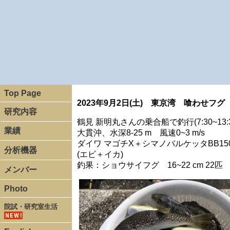
Top Page
2023年9月2日(土) 東京湾 喰わせフグ
研究内容
鶴見 新明丸さんの乗合船で釣行(7:30~13:3
業績
大貫沖、水深8-25 m 風速0~3 m/s
ダイワ マゴチX＋シマノバルケッタBB
分析機器
(エビ＋イカ)
釣果：ショウサイフグ 16~22 cm 22匹
メンバー
Photo
院試・研究室生活