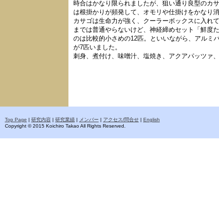
時合はかなり限られましたが、狙い通り良型のカ
は根掛かりが頻発して、オモリや仕掛けをかなり
カサゴは生命力が強く、クーラーボックスに入れて
までは普通やらないけど、神経締めセット「鮮度た
のは比較的小さめの12匹。といいながら、アルミバッ
が7匹いました。
刺身、煮付け、味噌汁、塩焼き、アクアパッツァ
Top Page
|
研究内容
|
研究業績
|
メンバー
|
アクセス/問合せ
|
English
Copyright © 2015 Koichiro Takao All Rights Reserved.