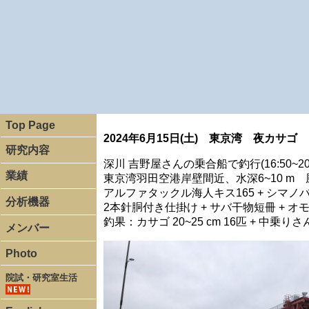
Top Page
2024年6月15日(土) 東京湾 夜カサゴ
研究内容
深川 吉野屋さんの乗合船で釣行(16:50~20:
業績
東京湾羽田空港岸壁間近、水深6~10 m 風速
アルファタックル海人キス165 + シマノバ
分析機器
2本針胴付き仕掛け + サバ干物短冊 + オモ
釣果：カサゴ 20~25 cm 16匹 + 中
メンバー
Photo
院試・研究室生活