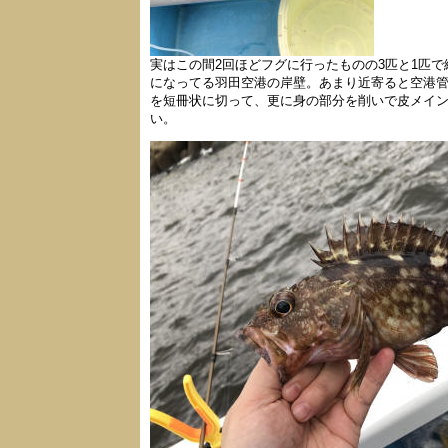
実はこの間2回ほどフグに行ったものの3匹と1匹
になってる羽田空港の岸壁。あまり近寄ると空港管
を短冊状に切って、更に身の部分を削いで皮メイ
い。