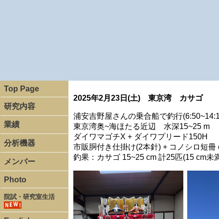
Top Page
2025年2月23日(土) 東京湾 カサゴ
研究内容
浦安吉野屋さんの乗合船で釣行(6:50~14:1
業績
東京湾奥~海ほたる近辺 水深15~25 m
ダイワマゴチX + ダイワプリード150H
分析機器
市販胴付き仕掛け(2本針) + コノシロ短冊 
釣果：カサゴ 15~25 cm 計25匹(15 
メンバー
Photo
院試・研究室生活