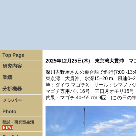
Top Page
2025年12月25日(木) 東京湾大貫沖 マ
研究内容
深川吉野屋さんの乗合船で釣行(7:00~13:4
業績
東京湾 大貫沖、水深15~20 m 風速0~2 
竿：ダイワ マゴチX リール：シマノ バルケ
分析機器
マゴチ専用バリ16号 三日月オモリ15
釣果：マゴチ 40~55 cm 9匹 (この日の竿
メンバー
Photo
院試・研究室生活