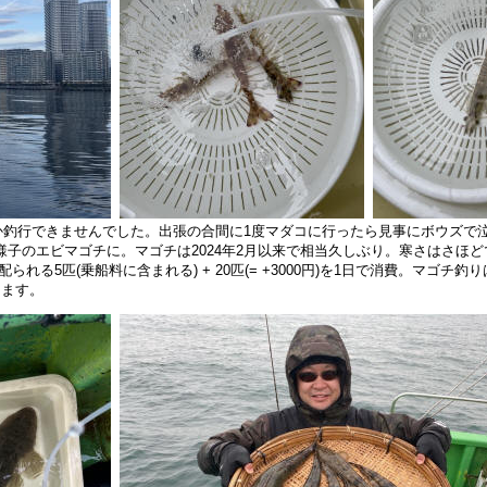
なか釣行できませんでした。出張の合間に1度マダコに行ったら見事にボウズで
様子のエビマゴチに。マゴチは2024年2月以来で相当久しぶり。寒さはさほどで
配られる5匹(乗船料に含まれる) + 20匹(= +3000円)を1日で消費。
きます。