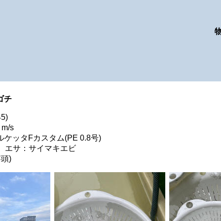
ゴチ
5)
m/s
ッタFカスタム(PE 0.8号)
号 エサ：サイマキエビ
頭)