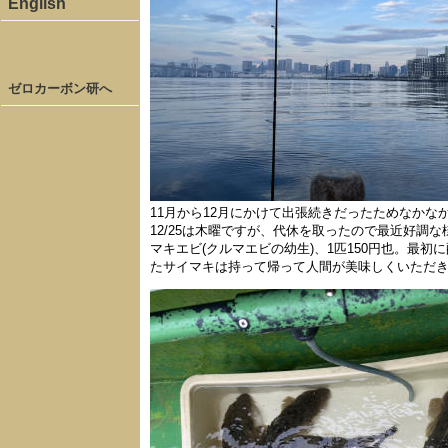
English
ゼロカーボン研へ
11月から12月にかけて出張続きだったためなか
12/25は木曜ですが、代休を取ったので最近好調な
マキエビ(クルマエビの幼生)、1匹150円也。最初に
たサイマキは持って帰って人間が美味しくいただ