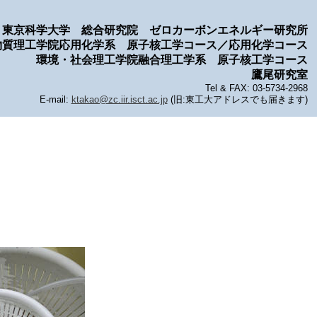
東京科学大学 総合研究院 ゼロカーボンエネルギー研究所
物質理工学院応用化学系 原子核工学コース／応用化学コース
環境・社会理工学院融合理工学系 原子核工学コース
鷹尾研究室
Tel & FAX: 03-5734-2968
E-mail:
ktakao@zc.iir.isct.ac.jp
(旧:東工大アドレスでも届きます)